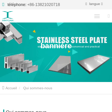
langue
téléphone:
+86-13821020718
bannière
Accueil
Qui sommes-nous