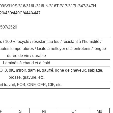
/309S/310S/316/316L/316LN/316Ti/317/317L/347/347H
420/430/440C/444/4447
/2507/2520
 / 100% recyclé / résistant au feu / résistant à l’humidité /
autes températures / facile à nettoyer et à entretenir / longue
durée de vie / durable
Laminés à chaud et à froid
. 8, 8K, miroir, damier, gaufré, ligne de cheveux, sablage,
brosse, gravure, etc.
t travail, FOB, CNF, CFR, CIF, etc.
P
S
Ni
Cr
Mo