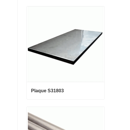
La Chine fabricant 0,3 mm 0,8 mm
1,25 mm 2 mm de fil d'acier galva
nisé
Contact maintenant
Plaque S31803
Plaque S31803
Contact maintenant