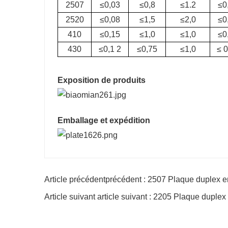
2507
≤0,03
≤0,8
≤1.2
≤0
2520
≤0,08
≤1,5
≤2,0
≤0
410
≤0,15
≤1,0
≤1,0
≤0
430
≤0,1 2
≤0,75
≤1,0
≤ 
Exposition de produits
Emballage et expédition
Article précédentprécédent : 2507 Plaque duplex e
Article suivant article suivant : 2205 Plaque duple