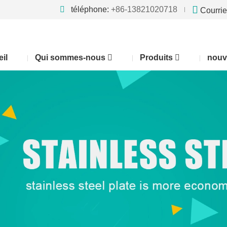
téléphone:
+86-13821020718
Courrie
il
Qui sommes-nous
Produits
nouv