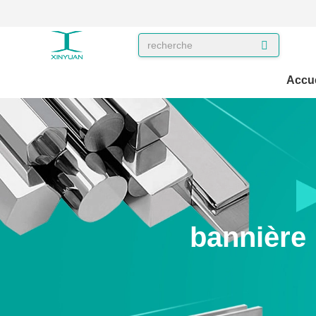
Accue
bannière