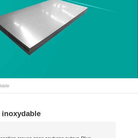
dable
 inoxydable