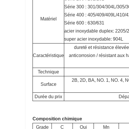
Série 300 : 301/304/304L/305
Série 400 : 405/409/409L/410/
Matériel
Série 600 : 630/631
acier inoxydable duplex: 2205
super acier inoxydable: 904L
dureté et résistance élevées
Caractéristique
anticorrosion / résistant aux h
Technique
2B, 2D, BA, NO. 1, NO. 4, NO
Surface
Durée du prix
Dépar
Composition chimique
Grade
C
Oui
Mn