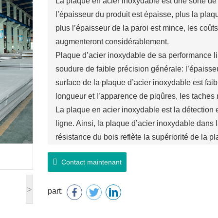
La plaque en acier inoxydable est une sorte de
l’épaisseur du produit est épaisse, plus la pla
plus l’épaisseur de la paroi est mince, les coût
augmenteront considérablement.
Plaque d’acier inoxydable de sa performance lim
soudure de faible précision générale: l’épaisseu
surface de la plaque d’acier inoxydable est faib
longueur et l’apparence de piqûres, les taches n
La plaque en acier inoxydable est la détection e
ligne. Ainsi, la plaque d’acier inoxydable dans
résistance du bois reflète la supériorité de la p
Contact maintenant
>
part: