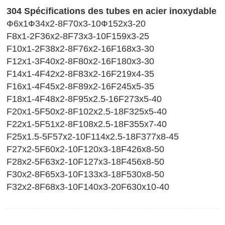
304 Spécifications des tubes en acier inoxydable
Ф6x1Ф34x2-8F70x3-10Ф152x3-20
F8x1-2F36x2-8F73x3-10F159x3-25
F10x1-2F38x2-8F76x2-16F168x3-30
F12x1-3F40x2-8F80x2-16F180x3-30
F14x1-4F42x2-8F83x2-16F219x4-35
F16x1-4F45x2-8F89x2-16F245x5-35
F18x1-4F48x2-8F95x2.5-16F273x5-40
F20x1-5F50x2-8F102x2.5-18F325x5-40
F22x1-5F51x2-8F108x2.5-18F355x7-40
F25x1.5-5F57x2-10F114x2.5-18F377x8-45
F27x2-5F60x2-10F120x3-18F426x8-50
F28x2-5F63x2-10F127x3-18F456x8-50
F30x2-8F65x3-10F133x3-18F530x8-50
F32x2-8F68x3-10F140x3-20F630x10-40