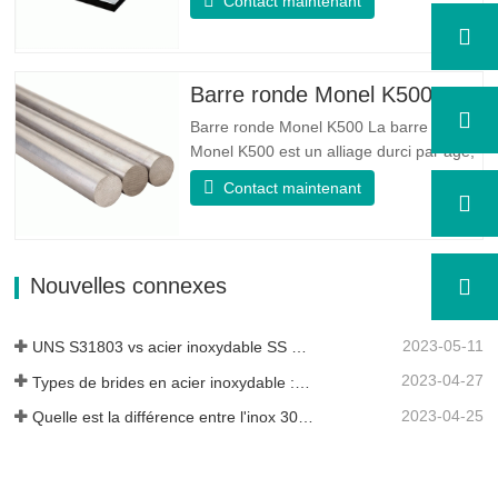
Contact maintenant
microstructure d'un rapport
austénite/ferrite égal. La feuille SA 240
UNS S31803 est une combinaison de
stabilité mécanique fiable, de ductilité et
Barre ronde Monel K500
de bonnes propriétés de résistance à
Barre ronde Monel K500 La barre ronde
la…
Monel K500 est un alliage durci par âge,
dont la composition de base se compose
Contact maintenant
d'éléments comme le nickel et le cuivre.
Qui combine la résistance à la corrosion
de l'alliage 400 avec la résistance élevée,
la résistance à la fatigue et la résistance
Nouvelles connexes
à l'érosion…
2023-05-11
UNS S31803 vs acier inoxydable SS 316 - Quelle est la différence
2023-04-27
Types de brides en acier inoxydable : laquelle vous convient le mieux ?
2023-04-25
Quelle est la différence entre l'inox 304L et 316L ?