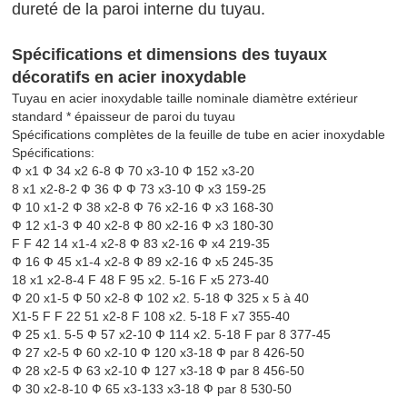
dureté de la paroi interne du tuyau.
Spécifications et dimensions des tuyaux
décoratifs en acier inoxydable
Tuyau en acier inoxydable taille nominale diamètre extérieur
standard * épaisseur de paroi du tuyau
Spécifications complètes de la feuille de tube en acier inoxydable
Spécifications:
Ф x1 Ф 34 x2 6-8 Ф 70 x3-10 Ф 152 x3-20
8 x1 x2-8-2 Ф 36 Ф Ф 73 x3-10 Ф x3 159-25
Ф 10 x1-2 Ф 38 x2-8 Ф 76 x2-16 Ф x3 168-30
Ф 12 x1-3 Ф 40 x2-8 Ф 80 x2-16 Ф x3 180-30
F F 42 14 x1-4 x2-8 Ф 83 x2-16 Ф x4 219-35
Ф 16 Ф 45 x1-4 x2-8 Ф 89 x2-16 Ф x5 245-35
18 x1 x2-8-4 F 48 F 95 x2. 5-16 F x5 273-40
Ф 20 x1-5 Ф 50 x2-8 Ф 102 x2. 5-18 Ф 325 x 5 à 40
X1-5 F F 22 51 x2-8 F 108 x2. 5-18 F x7 355-40
Ф 25 x1. 5-5 Ф 57 x2-10 Ф 114 x2. 5-18 F par 8 377-45
Ф 27 x2-5 Ф 60 x2-10 Ф 120 x3-18 Ф par 8 426-50
Ф 28 x2-5 Ф 63 x2-10 Ф 127 x3-18 Ф par 8 456-50
Ф 30 x2-8-10 Ф 65 x3-133 x3-18 Ф par 8 530-50