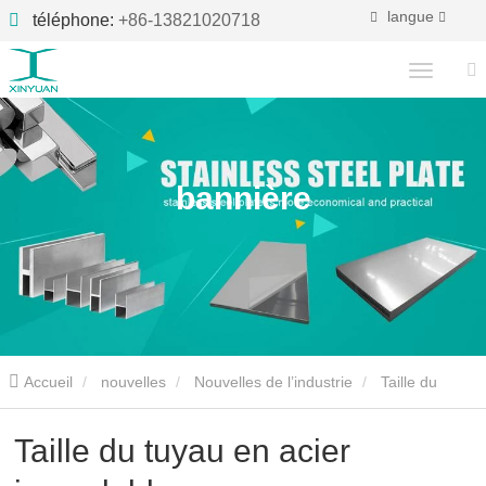
langue
téléphone:
+86-13821020718
bannière
Accueil
nouvelles
Nouvelles de l’industrie
Taille du
tuyau en acier inoxydable
Taille du tuyau en acier