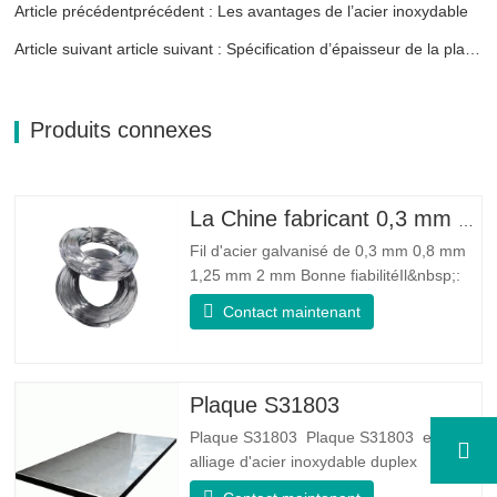
Article précédentprécédent : Les avantages de l’acier inoxydable
Article suivant article suivant : Spécification d’épaisseur de la plaque d’acier inoxydable
Produits connexes
La Chine fabricant 0,3 mm 0,8 mm 1,25 mm 2 mm de fil d'acier galvanisé
Fil d'acier galvanisé de 0,3 mm 0,8 mm
1,25 mm 2 mm Bonne fiabilitéIl&nbsp;:
peut améliorer certains nœuds, bavures
Contact maintenant
et rouille sur le fil d'acier Bonne élasticité
: La ténacité de l'acier galvanisé est très
bonne, l'élasticité est très bonne, très
adaptée à la fabrication de ressorts…
Plaque S31803
Plaque S31803 Plaque S31803 est un
alliage d'acier inoxydable duplex
standard de qualité duplex. Il a la