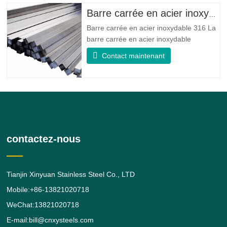
la résistance à la fatigue et la résistance
Barre carrée en acier inoxydable 316
à l'érosion
Barre carrée en acier inoxydable 316 La
barre carrée en acier inoxydable
316/316L est une barre en alliage d'acier
Contact maintenant
inoxydable 316/316L de forme carrée.
donne au 316 de meilleures propriétés
globales de résistance à la corrosion que
le grade 304, en particulier une
résistance plus élevée dans les
contactez-nous
Tianjin Xinyuan Stainless Steel Co., LTD
Mobile:+86-13821020718
WeChat:13821020718
E-mail:bill@cnxysteels.com