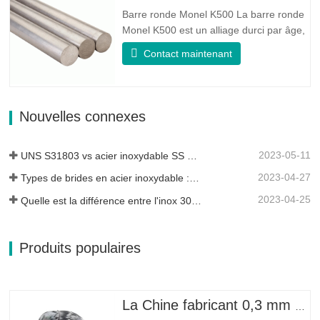
de bonnes propriétés de résistance à
Barre ronde Monel K500 La barre ronde
la…
Monel K500 est un alliage durci par âge,
dont la composition de base se compose
Contact maintenant
d'éléments comme le nickel et le cuivre.
Qui combine la résistance à la corrosion
de l'alliage 400 avec la résistance élevée,
la résistance à la fatigue et la résistance
Nouvelles connexes
à l'érosion…
2023-05-11
UNS S31803 vs acier inoxydable SS 316 - Quelle est la différence
2023-04-27
Types de brides en acier inoxydable : laquelle vous convient le mieux ?
2023-04-25
Quelle est la différence entre l'inox 304L et 316L ?
Produits populaires
La Chine fabricant 0,3 mm 0,8 mm 1,25 mm 2 mm de fil d'acier galvanisé