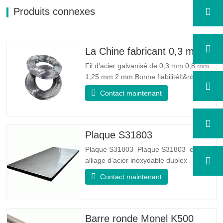
Produits connexes
La Chine fabricant 0,3 mm 0,8 mm 1,25 mm 2 mm de fil d'acier galvanisé
Fil d'acier galvanisé de 0,3 mm 0,8 mm
1,25 mm 2 mm Bonne fiabilitéIl&nbsp;:
peut améliorer certains nœuds, bavures
Contact maintenant
et rouille sur le fil d'acier Bonne élasticité
: La ténacité de l'acier galvanisé est très
bonne, l'élasticité est très bonne, très
adaptée à la fabrication de ressorts…
Plaque S31803
Plaque S31803 Plaque S31803 est un
alliage d'acier inoxydable duplex
standard de qualité duplex. Il a la
Contact maintenant
microstructure d'un rapport
austénite/ferrite égal. La feuille SA 240
UNS S31803 est une combinaison de
stabilité mécanique fiable, de ductilité et
Barre ronde Monel K500