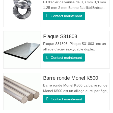
Fil d'acier galvanisé de 0,3 mm 0,8 mm
1,25 mm 2 mm Bonne fiabilitéIl&nbsp;:
peut améliorer certains nœuds, bavures
Contact maintenant
et rouille sur le fil d'acier Bonne élasticité
: La ténacité de l'acier galvanisé est très
bonne, l'élasticité est très bonne, très
adaptée à la fabrication de ressorts
Plaque S31803
Plaque S31803 Plaque S31803 est un
alliage d'acier inoxydable duplex
standard de qualité duplex. Il a la
Contact maintenant
microstructure d'un rapport
austénite/ferrite égal. La feuille SA 240
UNS S31803 est une combinaison de
stabilité mécanique fiable, de ductilité et
Barre ronde Monel K500
de bonnes propriétés de résistance à la
Barre ronde Monel K500 La barre ronde
Monel K500 est un alliage durci par âge,
dont la composition de base se compose
Contact maintenant
d'éléments comme le nickel et le cuivre.
Qui combine la résistance à la corrosion
de l'alliage 400 avec la résistance élevée,