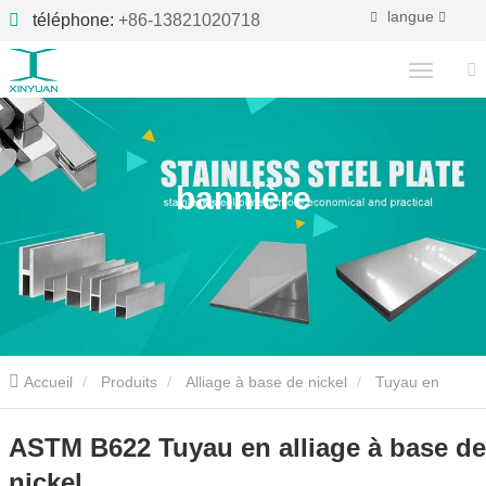
langue
téléphone:
+86-13821020718
bannière
Accueil
Produits
Alliage à base de nickel
Tuyau en
alliage à base de nickel
ASTM B622 Tuyau en alliage à base de
ASTM B622 Tuyau en alliage à base de
nickel