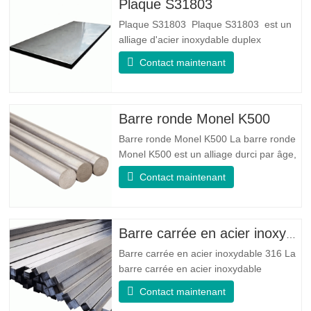
adaptée à la fabrication de ressorts
Plaque S31803
Plaque S31803 Plaque S31803 est un
alliage d'acier inoxydable duplex
standard de qualité duplex. Il a la
Contact maintenant
microstructure d'un rapport
austénite/ferrite égal. La feuille SA 240
UNS S31803 est une combinaison de
stabilité mécanique fiable, de ductilité et
Barre ronde Monel K500
de bonnes propriétés de résistance à la
Barre ronde Monel K500 La barre ronde
Monel K500 est un alliage durci par âge,
dont la composition de base se compose
Contact maintenant
d'éléments comme le nickel et le cuivre.
Qui combine la résistance à la corrosion
de l'alliage 400 avec la résistance élevée,
la résistance à la fatigue et la résistance
Barre carrée en acier inoxydable 316
à l'érosion
Barre carrée en acier inoxydable 316 La
barre carrée en acier inoxydable
316/316L est une barre en alliage d'acier
Contact maintenant
inoxydable 316/316L de forme carrée.