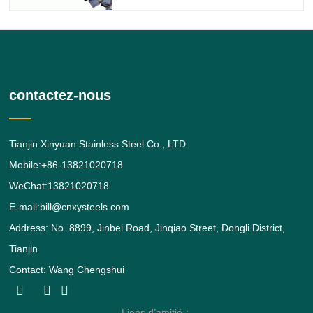
donne au 316 de meilleures propriétés
globales de résistance à la corrosion que
le grade 304, en particulier une
résistance plus élevée dans les
contactez-nous
Tianjin Xinyuan Stainless Steel Co., LTD
Mobile:+86-13821020718
WeChat:13821020718
E-mail:bill@cnxysteels.com
Address: No. 8899, Jinbei Road, Jinqiao Street, Dongli District,
Tianjin
Contact: Wang Chengshui
Liens d’amitié：