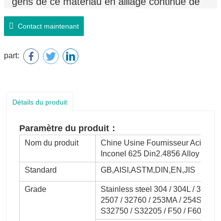
gens de ce matériau en alliage continue de
s'approfondir, de plus en plus de domaines
de l'industrie commencent à choisir le
Contact maintenant
matériau en alliage pour l'application.
part:
Détails du produit
Paramètre du produit：
Nom du produit
Chine Usine Fournisseur Acier al
Inconel 625 Din2.4856 Alloy 625 T
Standard
GB,AISI,ASTM,DIN,EN,JIS
Grade
Stainless steel 304 / 304L / 310S /
2507 / 32760 / 253MA / 254SMo / 
S32750 / S32205 / F50 / F60 / F55 