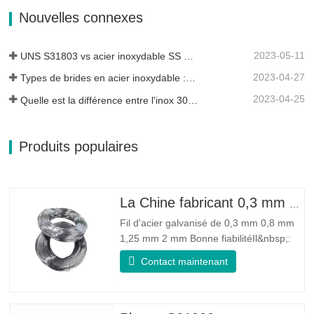
la résistance à la fatigue et la résistance
Nouvelles connexes
à l'érosion…
2023-05-11
UNS S31803 vs acier inoxydable SS 316 - Quelle est la différence
2023-04-27
Types de brides en acier inoxydable : laquelle vous convient le mieux ?
2023-04-25
Quelle est la différence entre l'inox 304L et 316L ?
Produits populaires
La Chine fabricant 0,3 mm 0,8 mm 1,25 mm 2 mm de fil d'acier galvanisé
Fil d'acier galvanisé de 0,3 mm 0,8 mm
1,25 mm 2 mm Bonne fiabilitéIl&nbsp;:
peut améliorer certains nœuds, bavures
Contact maintenant
et rouille sur le fil d'acier Bonne élasticité
: La ténacité de l'acier galvanisé est très
bonne, l'élasticité est très bonne, très