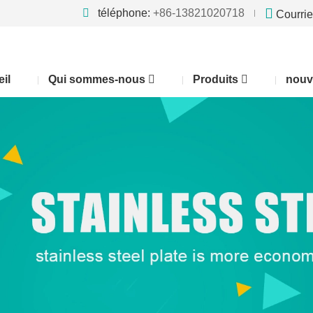
téléphone:
+86-13821020718
Courrie
il
Qui sommes-nous
Produits
nouv