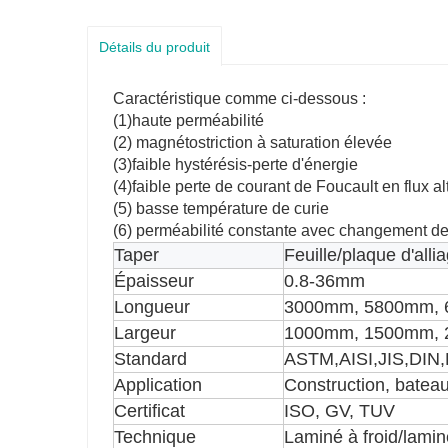
Détails du produit
Caractéristique comme ci-dessous :
(1)haute perméabilité
(2) magnétostriction à saturation élevée
(3)faible hystérésis-perte d'énergie
(4)faible perte de courant de Foucault en flux alt
(5) basse température de curie
(6) perméabilité constante avec changement d
Taper
Feuille/plaque d'alli
Épaisseur
0.8-36mm
Longueur
3000mm, 5800mm, 6
Largeur
1000mm, 1500mm, 2
Standard
ASTM,AISI,JIS,DIN
Application
Construction, bateau
Certificat
ISO, GV, TUV
Technique
Laminé à froid/lami