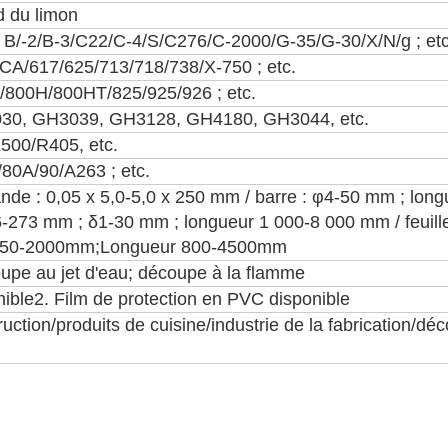
d du limon
oy B/-2/B-3/C22/C-4/S/C276/C-2000/G-35/G-30/X/N/g ; etc
CA/617/625/713/718/738/X-750 ; etc.
00/800H/800HT/825/925/926 ; etc.
30, GH3039, GH3128, GH4180, GH3044, etc.
500/R405, etc.
/80A/90/A263 ; etc.
ande : 0,05 x 5,0-5,0 x 250 mm / barre : φ4-50 mm ; lon
6-273 mm ; δ1-30 mm ; longueur 1 000-8 000 mm / feuille
650-2000mm;Longueur 800-4500mm
upe au jet d'eau; découpe à la flamme
onible2. Film de protection en PVC disponible
ruction/produits de cuisine/industrie de la fabrication/déc