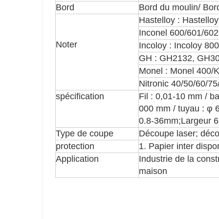
Bord
Bord du moulin/ Bor
Hastelloy : Hastell
Inconel 600/601/602
Noter
Incoloy : Incoloy 8
GH : GH2132, GH30
Monel : Monel 400/K
Nitronic 40/50/60/75
spécification
Fil : 0,01-10 mm / b
000 mm / tuyau : φ 
0.8-36mm;Largeur 
Type de coupe
Découpe laser; déco
protection
1. Papier inter disp
Application
Industrie de la const
maison