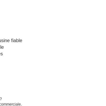
sine fiable
le
es
e?
 commerciale.