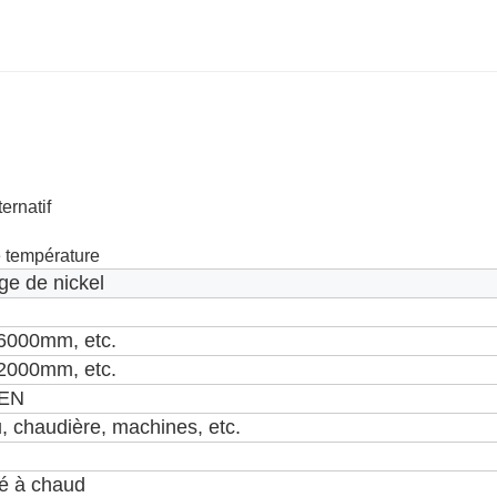
ernatif
e température
age de nickel
000mm, etc.
000mm, etc.
,EN
, chaudière, machines, etc.
né à chaud