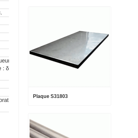
La Chine fabricant 0,3 mm 0,8 mm
.
1,25 mm 2 mm de fil d'acier galva
nisé
Contact maintenant
gueur 2 000-5
 : δ
Plaque S31803
oration de la
Plaque S31803
Contact maintenant