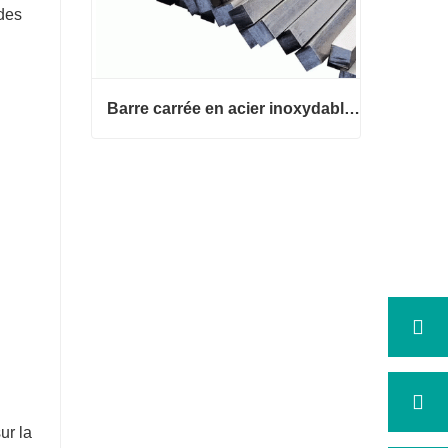
 des
Barre carrée en acier inoxydable 316
Barre carrée en acier inoxydable 3
16
Contact maintenant
ur la