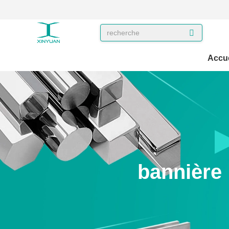
Accue
bannière