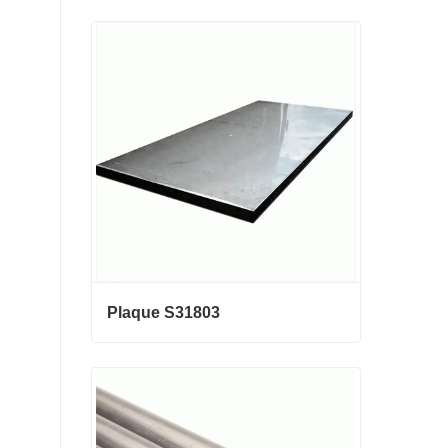
La Chine fabricant 0,3 mm 0,8 mm
1,25 mm 2 mm de fil d'acier galva
nisé
Contact maintenant
Plaque S31803
Plaque S31803
Contact maintenant