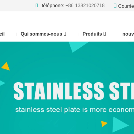
téléphone:
+86-13821020718
Courrie
il
Qui sommes-nous
Produits
nouv