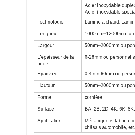
Acier inoxydable dupl
Acier inoxydable spéci
Technologie
Laminé à chaud, Laminé
Longueur
1000mm~12000mm ou c
Largeur
50mm~2000mm ou pers
L'épaisseur de la
6-28mm ou personnali
bride
Épaisseur
0.3mm-60mm ou person
Hauteur
50mm~2000mm ou pers
Forme
cornière
Surface
BA, 2B, 2D, 4K, 6K, 8K,
Application
Mécanique et fabricatio
châssis automobile, etc