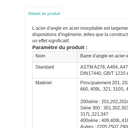
Détails du produit
L'acier d'angle en acier inoxydable est largement
dispositions d'ingénierie, telles que la constru
un effet significatif.
Paramètre du produit :
Nom
Barre d'angle en acier 
Standard
ASTM A276, A484, A479
DIN17440, GB/T 1220 
Matériel
Principalement 201, 20
660, 409L, 321, 310S, 
200série : 201,202,202
Série 300 : 301,302,3
317L,321,347
400série : 409,409L,4
Autres : 2205,2507,290