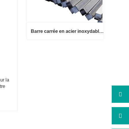
Barre carrée en acier inoxydable 316
Barre carrée en acier inoxydable 3
16
Contact maintenant
ur la
tre