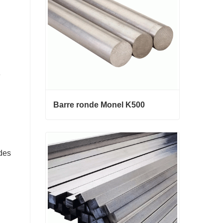
e
Barre ronde Monel K500
 des
Barre ronde Monel K500
Contact maintenant