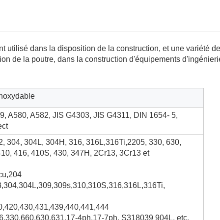
 utilisé dans la disposition de la construction, et une variété d
ction de la poutre, dans la construction d'équipements d'ingénieri
inoxydable
, A580, A582, JIS G4303, JIS G4311, DIN 1654- 5,
ect
2, 304, 304L, 304H, 316, 316L,316Ti,2205, 330, 630,
410, 416, 410S, 430, 347H, 2Cr13, 3Cr13 et
cu,204
03,304,304L,309,309s,310,310S,316,316L,316Ti,
10,420,430,431,439,440,441,444
6,330,660,630,631,17-4ph,17-7ph, S318039 904L, etc.