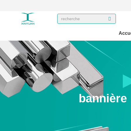
Accue
bannière