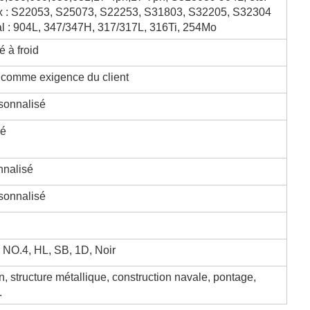
ex : S22053, S25073, S22253, S31803, S32205, S32304
al : 904L, 347/347H, 317/317L, 316Ti, 254Mo
 à froid
omme exigence du client
onnalisé
sé
nalisé
onnalisé
 NO.4, HL, SB, 1D, Noir
n, structure métallique, construction navale, pontage,
.