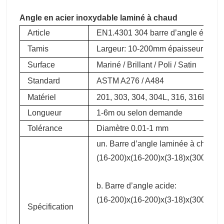
Angle en acier inoxydable laminé à chaud
Article
EN1.4301 304 barre d’angle égale e
Tamis
Largeur: 10-200mm épaisseur: 1-
Surface
Mariné / Brillant / Poli / Satin
Standard
ASTM A276 / A484
Matériel
201, 303, 304, 304L, 316, 316L, 32
Longueur
1-6m ou selon demande
Tolérance
Diamètre 0.01-1 mm
un. Barre d’angle laminée à chaud:
(16-200)x(16-200)x(3-18)x(3000-9
b. Barre d’angle acide:
(16-200)x(16-200)x(3-18)x(3000-9
Spécification