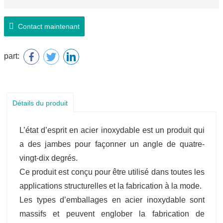
4. Prenez des photos de chargement du conteneur et
Contact maintenant
scellez le conteneur.
part:
5. La vitesse de transport est rapide. Et tenez le client
informé à chaque étape.
Détails du produit
L’état d’esprit en acier inoxydable est un produit qui
a des jambes pour façonner un angle de quatre-
vingt-dix degrés.
Ce produit est conçu pour être utilisé dans toutes les
applications structurelles et la fabrication à la mode.
Les types d’emballages en acier inoxydable sont
massifs et peuvent englober la fabrication de