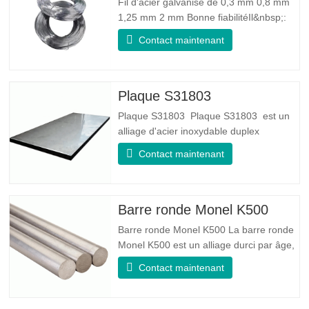
Fil d'acier galvanisé de 0,3 mm 0,8 mm
1,25 mm 2 mm Bonne fiabilitéIl&nbsp;:
peut améliorer certains nœuds, bavures
Contact maintenant
et rouille sur le fil d'acier Bonne élasticité
: La ténacité de l'acier galvanisé est très
bonne, l'élasticité est très bonne, très
adaptée à la fabrication de ressorts
Plaque S31803
Plaque S31803 Plaque S31803 est un
alliage d'acier inoxydable duplex
standard de qualité duplex. Il a la
Contact maintenant
microstructure d'un rapport
austénite/ferrite égal. La feuille SA 240
UNS S31803 est une combinaison de
stabilité mécanique fiable, de ductilité et
Barre ronde Monel K500
de bonnes propriétés de résistance à la
Barre ronde Monel K500 La barre ronde
Monel K500 est un alliage durci par âge,
dont la composition de base se compose
Contact maintenant
d'éléments comme le nickel et le cuivre.
Qui combine la résistance à la corrosion
de l'alliage 400 avec la résistance élevée,