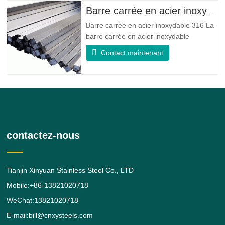
la résistance à la fatigue et la résistance
Barre carrée en acier inoxydable 316
à l'érosion
Barre carrée en acier inoxydable 316 La
barre carrée en acier inoxydable
316/316L est une barre en alliage d'acier
Contact maintenant
inoxydable 316/316L de forme carrée.
donne au 316 de meilleures propriétés
globales de résistance à la corrosion que
le grade 304, en particulier une
résistance plus élevée dans les
contactez-nous
Tianjin Xinyuan Stainless Steel Co., LTD
Mobile:+86-13821020718
WeChat:13821020718
E-mail:bill@cnxysteels.com