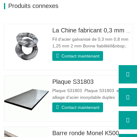
Produits connexes
La Chine fabricant 0,3 mm 0,8 mm 1,25 mm 2 mm de fil d'acier galvanisé
Fil d'acier galvanisé de 0,3 mm 0,8 mm
1,25 mm 2 mm Bonne fiabilitéIl&nbsp;:
peut améliorer certains nœuds, bavures
Contact maintenant
et rouille sur le fil d'acier Bonne élasticité
: La ténacité de l'acier galvanisé est très
bonne, l'élasticité est très bonne, très
adaptée à la fabrication de ressorts…
Plaque S31803
Plaque S31803 Plaque S31803 est un
alliage d'acier inoxydable duplex
standard de qualité duplex. Il a la
Contact maintenant
microstructure d'un rapport
austénite/ferrite égal. La feuille SA 240
UNS S31803 est une combinaison de
stabilité mécanique fiable, de ductilité et
Barre ronde Monel K500