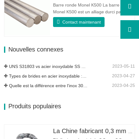
de bonnes propriétés de résistance à
Barre ronde Monel K500 La barre ronde
la…
Monel K500 est un alliage durci par âge,
dont la composition de base se compose
Contact maintenant
d'éléments comme le nickel et le cuivre.
Qui combine la résistance à la corrosion
de l'alliage 400 avec la résistance élevée,
la résistance à la fatigue et la résistance
Nouvelles connexes
à l'érosion…
2023-05-11
UNS S31803 vs acier inoxydable SS 316 - Quelle est la différence
2023-04-27
Types de brides en acier inoxydable : laquelle vous convient le mieux ?
2023-04-25
Quelle est la différence entre l'inox 304L et 316L ?
Produits populaires
La Chine fabricant 0,3 mm 0,8 mm 1,25 mm 2 mm de fil d'acier galvanisé