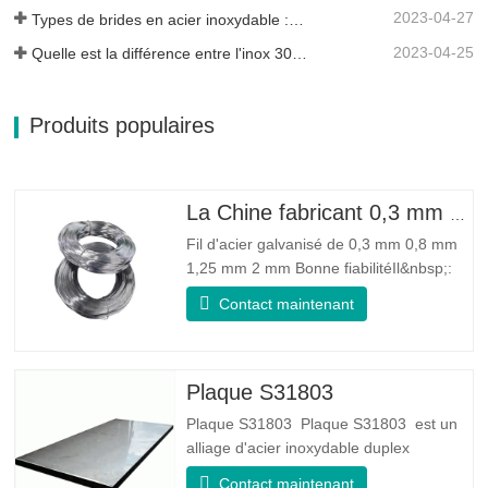
2023-04-27
Types de brides en acier inoxydable : laquelle vous convient le mieux ?
2023-04-25
Quelle est la différence entre l'inox 304L et 316L ?
Produits populaires
La Chine fabricant 0,3 mm 0,8 mm 1,25 mm 2 mm de fil d'acier galvanisé
Fil d'acier galvanisé de 0,3 mm 0,8 mm
1,25 mm 2 mm Bonne fiabilitéIl&nbsp;:
peut améliorer certains nœuds, bavures
Contact maintenant
et rouille sur le fil d'acier Bonne élasticité
: La ténacité de l'acier galvanisé est très
bonne, l'élasticité est très bonne, très
adaptée à la fabrication de ressorts
Plaque S31803
Plaque S31803 Plaque S31803 est un
alliage d'acier inoxydable duplex
standard de qualité duplex. Il a la
Contact maintenant