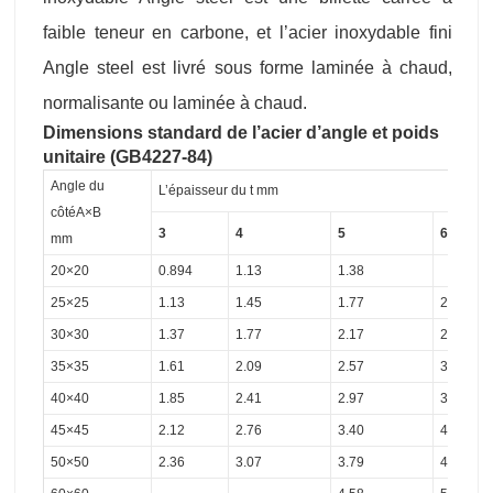
faible teneur en carbone, et l’acier inoxydable fini
Angle steel est livré sous forme laminée à chaud,
normalisante ou laminée à chaud.
Dimensions standard de l’acier d’angle et poids
unitaire (GB4227-84)
Angle du
L’épaisseur du t mm
côtéA×B
3
4
5
6
mm
20×20
0.894
1.13
1.38
25×25
1.13
1.45
1.77
2.06
30×30
1.37
1.77
2.17
2.53
35×35
1.61
2.09
2.57
3.01
40×40
1.85
2.41
2.97
3.49
45×45
2.12
2.76
3.40
4.00
50×50
2.36
3.07
3.79
4.46