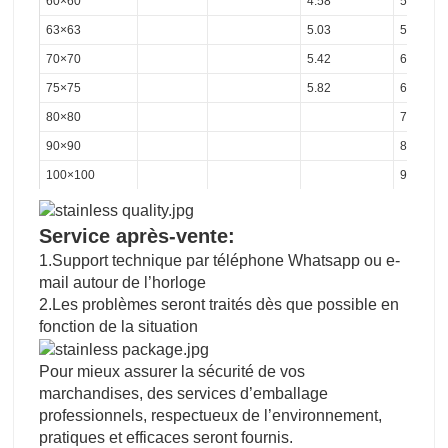
60×60
4.58
5.42
63×63
5.03
5.95
70×70
5.42
6.42
75×75
5.82
6.89
80×80
7.37
90×90
8.33
100×100
9.28
Service après-vente:
1.Support technique par téléphone Whatsapp ou e-
mail autour de l’horloge
2.Les problèmes seront traités dès que possible en
fonction de la situation
Pour mieux assurer la sécurité de vos
marchandises, des services d’emballage
professionnels, respectueux de l’environnement,
pratiques et efficaces seront fournis.