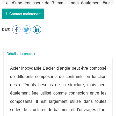
et d’une épaisseur de 3 mm. Il peut également être
représenté par le modèle, qui est le nombre de
Contact maintenant
centimètres de largeur de bord, par exemple ∠2,5 #. Le
modèle ne représente pas la taille de différentes
part:
épaisseurs latérales dans le même modèle, donc dans
le contrat et d’autres documents sera la largeur de
l’angle en acier inoxydable, la taille de l’épaisseur
Détails du produit
latérale est complète, évitez d’utiliser le modèle seul.
Acier inoxydable L’acier d’angle peut être composé
Acier inoxydable équilatéral laminé à chaud
de différents composants de contrainte en fonction
Spécifications en acier d’angle pour 2 # -20 #.
des différents besoins de la structure, mais peut
également être utilisé comme connexion entre les
composants. Il est largement utilisé dans toutes
sortes de structures de bâtiment et d’ouvrages d’art,