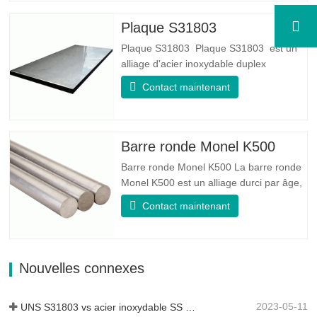
bonne, l'élasticité est très bonne, très
adaptée à la fabrication de ressorts…
Plaque S31803
Plaque S31803 Plaque S31803 est un
alliage d'acier inoxydable duplex
standard de qualité duplex. Il a la
Contact maintenant
microstructure d'un rapport
austénite/ferrite égal. La feuille SA 240
UNS S31803 est une combinaison de
stabilité mécanique fiable, de ductilité et
Barre ronde Monel K500
de bonnes propriétés de résistance à
Barre ronde Monel K500 La barre ronde
la…
Monel K500 est un alliage durci par âge,
dont la composition de base se compose
Contact maintenant
d'éléments comme le nickel et le cuivre.
Qui combine la résistance à la corrosion
de l'alliage 400 avec la résistance élevée,
la résistance à la fatigue et la résistance
Nouvelles connexes
à l'érosion…
2023-05-11
UNS S31803 vs acier inoxydable SS 316 - Quelle est la différence