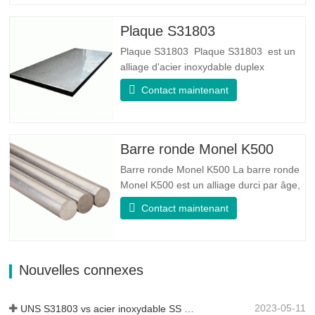
bonne, l'élasticité est très bonne, très
adaptée à la fabrication de ressorts…
Plaque S31803
Plaque S31803 Plaque S31803 est un
alliage d'acier inoxydable duplex
standard de qualité duplex. Il a la
Contact maintenant
microstructure d'un rapport
austénite/ferrite égal. La feuille SA 240
UNS S31803 est une combinaison de
stabilité mécanique fiable, de ductilité et
Barre ronde Monel K500
de bonnes propriétés de résistance à
Barre ronde Monel K500 La barre ronde
la…
Monel K500 est un alliage durci par âge,
dont la composition de base se compose
Contact maintenant
d'éléments comme le nickel et le cuivre.
Qui combine la résistance à la corrosion
de l'alliage 400 avec la résistance élevée,
la résistance à la fatigue et la résistance
Nouvelles connexes
à l'érosion…
2023-05-11
UNS S31803 vs acier inoxydable SS 316 - Quelle est la différence