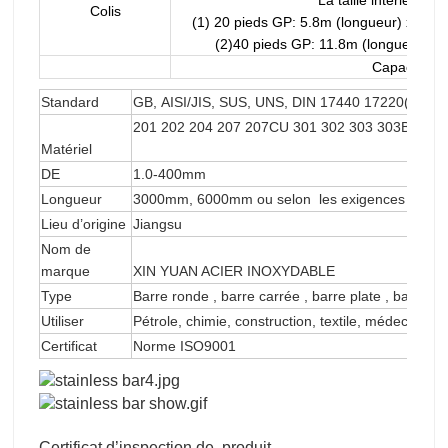
La taille intérieure 
Colis
(1) 20 pieds GP: 5.8m (longueur) x2,13 
(2)40 pieds GP: 11.8m (longueur)x2
Capacité d’
Standard
GB, AISI/JIS, SUS, UNS, DIN 17440 17220(BS970
201 202 204 207 207CU 301 302 303 303B 304 3
Matériel
DE
1.0-400mm
Longueur
3000mm, 6000mm ou selon les exigences du clie
Lieu d’origine
Jiangsu
Nom de
marque
XIN YUAN ACIER INOXYDABLE
Type
Barre ronde , barre carrée , barre plate , barre h
Utiliser
Pétrole, chimie, construction, textile, médecine,
Certificat
Norme ISO9001
Certificat d’inspection de produit