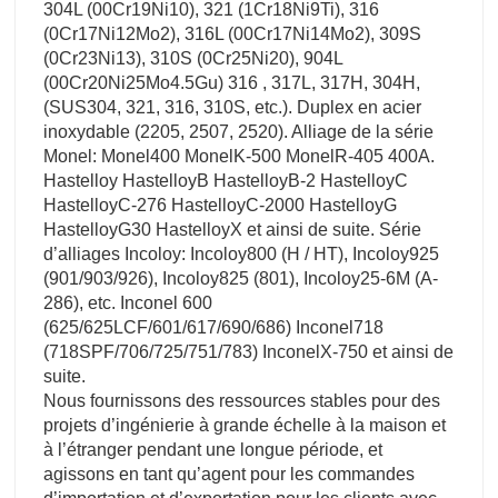
304L (00Cr19Ni10), 321 (1Cr18Ni9Ti), 316
(0Cr17Ni12Mo2), 316L (00Cr17Ni14Mo2), 309S
(0Cr23Ni13), 310S (0Cr25Ni20), 904L
(00Cr20Ni25Mo4.5Gu) 316 , 317L, 317H, 304H,
(SUS304, 321, 316, 310S, etc.). Duplex en acier
inoxydable (2205, 2507, 2520). Alliage de la série
Monel: Monel400 MonelK-500 MonelR-405 400A.
Hastelloy HastelloyB HastelloyB-2 HastelloyC
HastelloyC-276 HastelloyC-2000 HastelloyG
HastelloyG30 HastelloyX et ainsi de suite. Série
d’alliages Incoloy: Incoloy800 (H / HT), Incoloy925
(901/903/926), Incoloy825 (801), Incoloy25-6M (A-
286), etc. Inconel 600
(625/625LCF/601/617/690/686) Inconel718
(718SPF/706/725/751/783) InconelX-750 et ainsi de
suite.
Nous fournissons des ressources stables pour des
projets d’ingénierie à grande échelle à la maison et
à l’étranger pendant une longue période, et
agissons en tant qu’agent pour les commandes