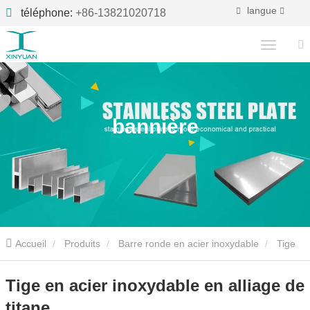
langue
téléphone:
+86-13821020718
bannière
Accueil
Produits
Barre ronde en acier inoxydable
Tige
en acier inoxydable en alliage de titane
Tige en acier inoxydable en alliage de
titane