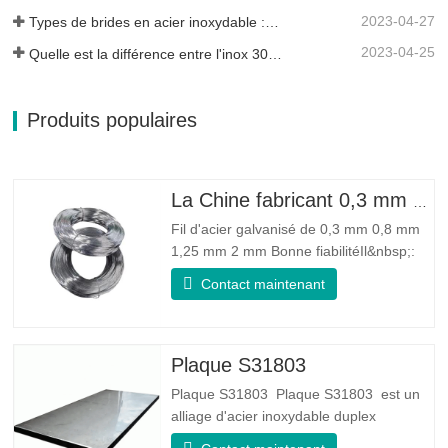
2023-04-27
Types de brides en acier inoxydable : laquelle vous convient le mieux ?
2023-04-25
Quelle est la différence entre l'inox 304L et 316L ?
Produits populaires
La Chine fabricant 0,3 mm 0,8 mm 1,25 mm 2 mm de fil d'acier galvanisé
Fil d'acier galvanisé de 0,3 mm 0,8 mm
1,25 mm 2 mm Bonne fiabilitéIl&nbsp;:
peut améliorer certains nœuds, bavures
Contact maintenant
et rouille sur le fil d'acier Bonne élasticité
: La ténacité de l'acier galvanisé est très
bonne, l'élasticité est très bonne, très
adaptée à la fabrication de ressorts
Plaque S31803
Plaque S31803 Plaque S31803 est un
alliage d'acier inoxydable duplex
standard de qualité duplex. Il a la