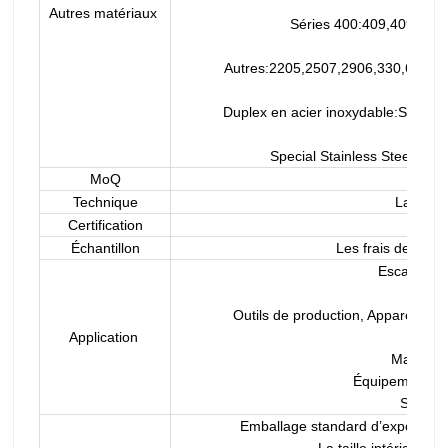
Autres matériaux
Séries 400:409,409L,41
Autres:2205,2507,2906,330,660,63
Duplex en acier inoxydable:S220
Special Stainless Steel:90
MoQ
Technique
Laminé à
Certification
ISO, 
Échantillon
Les frais de livra
Escalator,
Outils de production, Appareils d
Application
Pièces
Machines
Équipements et
Système
Emballage standard d’exportatio