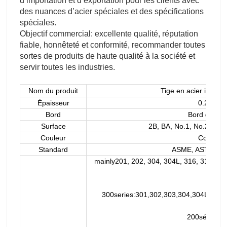
d’importation et d’exportation pour les clients avec
des nuances d’acier spéciales et des spécifications
spéciales.
Objectif commercial: excellente qualité, réputation
fiable, honnêteté et conformité, recommander toutes
sortes de produits de haute qualité à la société et
servir toutes les industries.
Nom du produit
Tige en acier inoxyda
Épaisseur
0.2-150
Bord
Bord du mou
Surface
2B, BA, No.1, No.2, No.4
Couleur
Cornichon
Standard
ASME, ASTM, EN, 
mainly201, 202, 304, 304L, 316, 316L,31
2Cr13
300series:301,302,303,304,304L,309,
200série:20