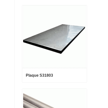
La Chine fabricant 0,3 mm 0,8 mm
1,25 mm 2 mm de fil d'acier galva
nisé
Contact maintenant
Plaque S31803
Plaque S31803
Contact maintenant