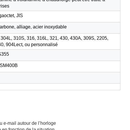
rises
aoctet, JIS
arbone, alliage, acier inoxydable
, 304L, 310S, 316, 316L, 321, 430, 430A, 309S, 2205,
40, 904Lect, ou personnalisé
S355
/SM400B
 e-mail autour de l’horloge
en fonction de la situation