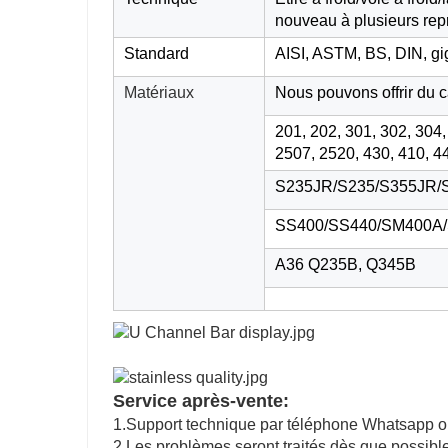
nouveau à plusieurs rep
Standard
AISI, ASTM, BS, DIN, gig
Matériaux
Nous pouvons offrir du c
201, 202, 301, 302, 304
2507, 2520, 430, 410, 4
S235JR/S235/S355JR/
SS400/SS440/SM400A
A36 Q235B, Q345B
Service après-vente:
1.Support technique par téléphone Whatsapp ou
2.Les problèmes seront traités dès que possible 