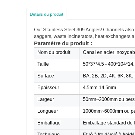
Détails du produit
Our Stainless Steel 309 Angles/ Channels also 
saggers, waste incinerators, heat exchangers 
Paramètre du produit：
Nom du produit
Canal en acier inoxydab
Taille
50*37*4.5 - 400*104*14.
Surface
BA, 2B, 2D, 4K, 6K, 8K, 
Epaisseur
4.5mm-14.5mm
Largeur
50mm~2000mm ou perso
Longueur
1000mm~6000mm ou pe
Emballage
Emballage standard de l'
Technique
Étiré à froid/volé à froid