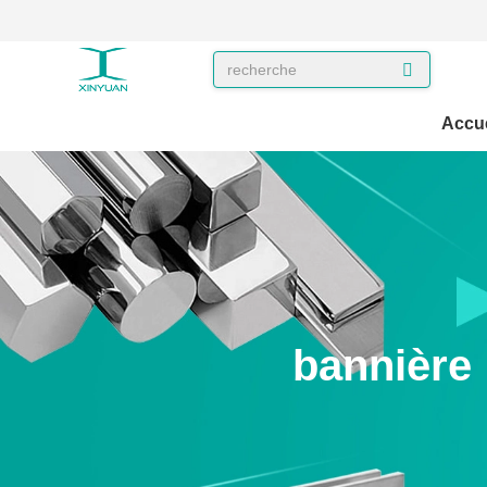
Accue
bannière