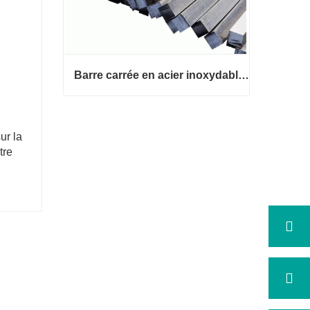
Barre carrée en acier inoxydable 316
Barre carrée en acier inoxydable 3
ur la
16
tre
Contact maintenant