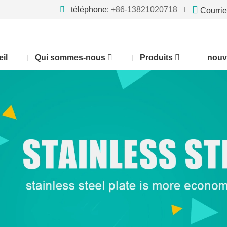
téléphone:
+86-13821020718
Courrie
il
Qui sommes-nous
Produits
nouv