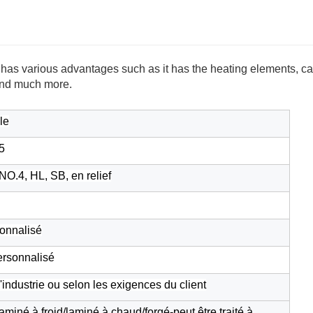
has various advantages such as it has the heating elements, c
and much more.
le
5
NO.4, HL, SB, en relief
nnalisé
rsonnalisé
industrie ou selon les exigences du client
/laminé à froid/laminé à chaud/forgé-peut être traité à