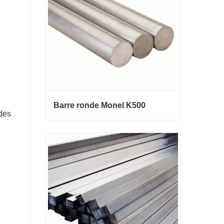
Barre ronde Monel K500
 des
Barre ronde Monel K500
Contact maintenant