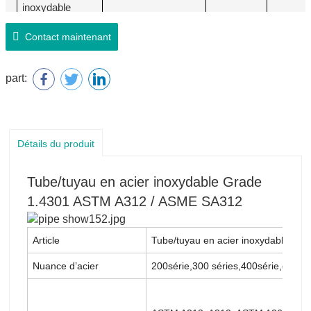
inoxydable
(taille
Contact maintenant
personnalisée)
SCH 5 / SCH 10 /
Tailles NB (en
1/8 ~ 8
jusqu'à
SCH 40 / SCH 80 /
stock)
SCH
part:
160
Détails du produit
Tube/tuyau en acier inoxydable Grade
1.4301 ASTM A312 / ASME SA312
Article
Tube/tuyau en acier inoxydable
Nuance d’acier
200série,300 séries,400série,duplex