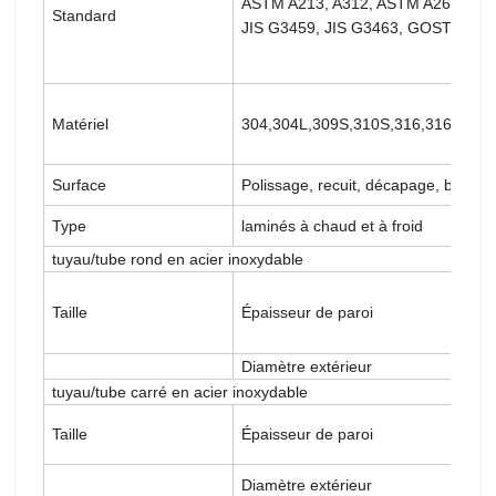
ASTM A213, A312, ASTM A269, AS
Standard
JIS G3459, JIS G3463, GOST9941,
Matériel
304,304L,309S,310S,316,316Ti,317
Surface
Polissage, recuit, décapage, brillant
Type
laminés à chaud et à froid
tuyau/tube rond en acier inoxydable
Taille
Épaisseur de paroi
Diamètre extérieur
tuyau/tube carré en acier inoxydable
Taille
Épaisseur de paroi
Diamètre extérieur