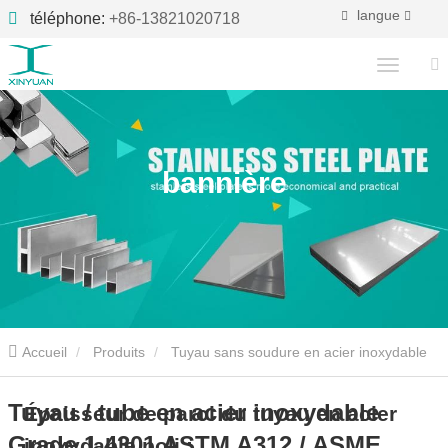
langue
téléphone:
+86-13821020718
bannière
Accueil
Produits
Tuyau sans soudure en acier inoxydable
Tuyau / tube en acier inoxydable Grade 1.4301 ASTM A312 /
Tuyau / tube en acier inoxydable
Épaisseur de paroi du tuyau en acier
Grade 1.4301 ASTM A312 / ASME
inoxydable poli :