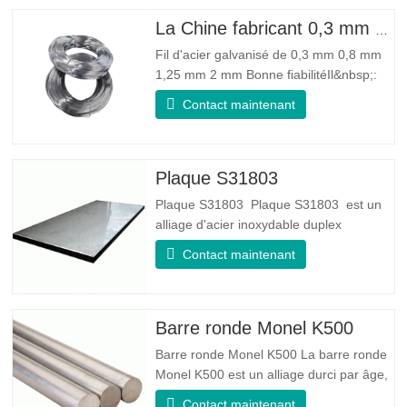
La Chine fabricant 0,3 mm 0,8 mm 1,25 mm 2 mm de fil d'acier galvanisé
Fil d'acier galvanisé de 0,3 mm 0,8 mm
1,25 mm 2 mm Bonne fiabilitéIl&nbsp;:
peut améliorer certains nœuds, bavures
Contact maintenant
et rouille sur le fil d'acier Bonne élasticité
: La ténacité de l'acier galvanisé est très
bonne, l'élasticité est très bonne, très
adaptée à la fabrication de ressorts
Plaque S31803
Plaque S31803 Plaque S31803 est un
alliage d'acier inoxydable duplex
standard de qualité duplex. Il a la
Contact maintenant
microstructure d'un rapport
austénite/ferrite égal. La feuille SA 240
UNS S31803 est une combinaison de
stabilité mécanique fiable, de ductilité et
Barre ronde Monel K500
de bonnes propriétés de résistance à la
Barre ronde Monel K500 La barre ronde
Monel K500 est un alliage durci par âge,
dont la composition de base se compose
Contact maintenant