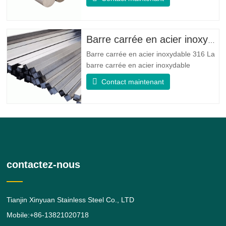
d'éléments comme le nickel et le cuivre.
Qui combine la résistance à la corrosion
de l'alliage 400 avec la résistance élevée,
la résistance à la fatigue et la résistance
Barre carrée en acier inoxydable 316
à l'érosion
Barre carrée en acier inoxydable 316 La
barre carrée en acier inoxydable
316/316L est une barre en alliage d'acier
Contact maintenant
inoxydable 316/316L de forme carrée.
donne au 316 de meilleures propriétés
globales de résistance à la corrosion que
le grade 304, en particulier une
résistance plus élevée dans les
contactez-nous
Tianjin Xinyuan Stainless Steel Co., LTD
Mobile:+86-13821020718