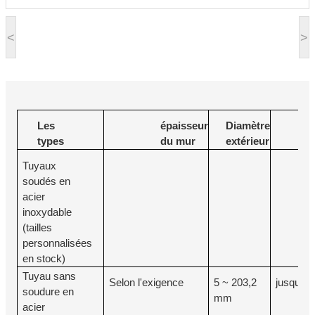
<
>
Les
épaisseur
Diamètre
Lo
types
du mur
extérieur
Tuyaux
soudés en
acier
inoxydable
(tailles
personnalisées
en stock)
Tuyau sans
Selon l'exigence
5 ~ 203,2
jusqu'à
soudure en
mm
acier