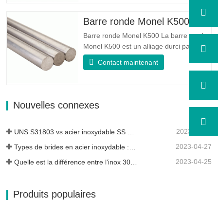
UNS S31803 est une combinaison de
stabilité mécanique fiable, de ductilité et
Barre ronde Monel K500
de bonnes propriétés de résistance à
Barre ronde Monel K500 La barre ronde
la…
Monel K500 est un alliage durci par âge,
dont la composition de base se compose
Contact maintenant
d'éléments comme le nickel et le cuivre.
Qui combine la résistance à la corrosion
de l'alliage 400 avec la résistance élevée,
la résistance à la fatigue et la résistance
Nouvelles connexes
à l'érosion…
2023-05-11
UNS S31803 vs acier inoxydable SS 316 - Quelle est la différence
2023-04-27
Types de brides en acier inoxydable : laquelle vous convient le mieux ?
2023-04-25
Quelle est la différence entre l'inox 304L et 316L ?
Produits populaires