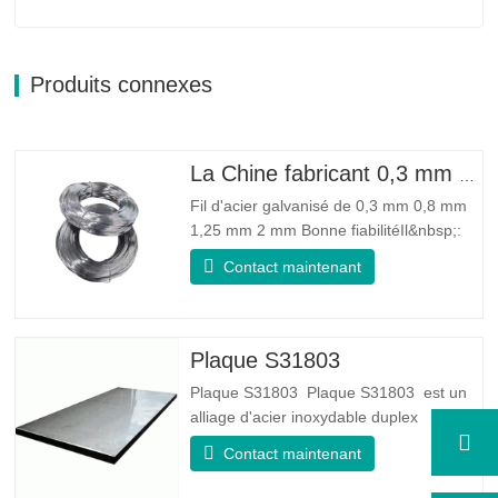
Produits connexes
La Chine fabricant 0,3 mm 0,8 mm 1,25 mm 2 mm de fil d'acier galvanisé
Fil d'acier galvanisé de 0,3 mm 0,8 mm
1,25 mm 2 mm Bonne fiabilitéIl&nbsp;:
peut améliorer certains nœuds, bavures
Contact maintenant
et rouille sur le fil d'acier Bonne élasticité
: La ténacité de l'acier galvanisé est très
bonne, l'élasticité est très bonne, très
adaptée à la fabrication de ressorts…
Plaque S31803
Plaque S31803 Plaque S31803 est un
alliage d'acier inoxydable duplex
standard de qualité duplex. Il a la
Contact maintenant
microstructure d'un rapport
austénite/ferrite égal. La feuille SA 240