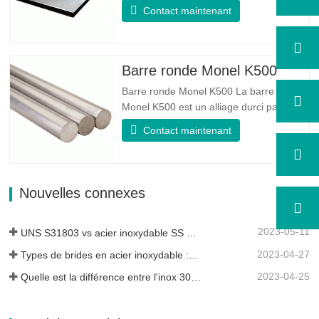
standard de qualité duplex. Il a la
Contact maintenant
microstructure d'un rapport
austénite/ferrite égal. La feuille SA 240
UNS S31803 est une combinaison de
stabilité mécanique fiable, de ductilité et
Barre ronde Monel K500
de bonnes propriétés de résistance à
Barre ronde Monel K500 La barre ronde
la…
Monel K500 est un alliage durci par âge,
dont la composition de base se compose
Contact maintenant
d'éléments comme le nickel et le cuivre.
Qui combine la résistance à la corrosion
de l'alliage 400 avec la résistance élevée,
la résistance à la fatigue et la résistance
Nouvelles connexes
à l'érosion…
2023-05-11
UNS S31803 vs acier inoxydable SS 316 - Quelle est la différence
2023-04-27
Types de brides en acier inoxydable : laquelle vous convient le mieux ?
2023-04-25
Quelle est la différence entre l'inox 304L et 316L ?