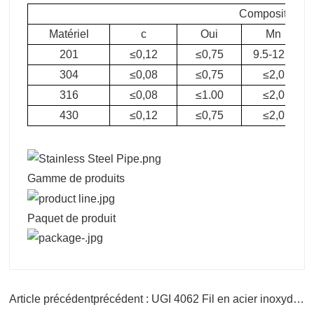
Composition c
Matériel
c
Oui
Mn
201
≤0,12
≤0,75
9.5-12.5
304
≤0,08
≤0,75
≤2,0
316
≤0,08
≤1.00
≤2,0
430
≤0,12
≤0,75
≤2,0
Gamme de produits
Paquet de produit
Article précédentprécédent : UGI 4062 Fil en acier inoxydable