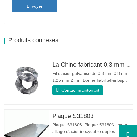
Envoyer
Produits connexes
La Chine fabricant 0,3 mm 0,8 mm 1,25 mm 2 mm de fil d'acier galvanisé
Fil d'acier galvanisé de 0,3 mm 0,8 mm
1,25 mm 2 mm Bonne fiabilitéIl&nbsp;:
peut améliorer certains nœuds, bavures
Contact maintenant
et rouille sur le fil d'acier Bonne élasticité
: La ténacité de l'acier galvanisé est très
bonne, l'élasticité est très bonne, très
adaptée à la fabrication de ressorts…
Plaque S31803
Plaque S31803 Plaque S31803 est un
alliage d'acier inoxydable duplex