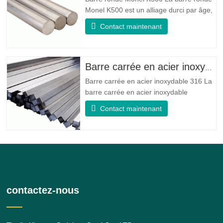
Monel K500 est un alliage durci par âge,
dont la composition de base se compose
Contact maintenant
d'éléments comme le nickel et le cuivre.
Qui combine la résistance à la corrosion
de l'alliage 400 avec la résistance élevée,
la résistance à la fatigue et la résistance
Barre carrée en acier inoxydable 316
à l'érosion
Barre carrée en acier inoxydable 316 La
barre carrée en acier inoxydable
316/316L est une barre en alliage d'acier
Contact maintenant
inoxydable 316/316L de forme carrée.
donne au 316 de meilleures propriétés
globales de résistance à la corrosion que
le grade 304, en particulier une
résistance plus élevée dans les
contactez-nous