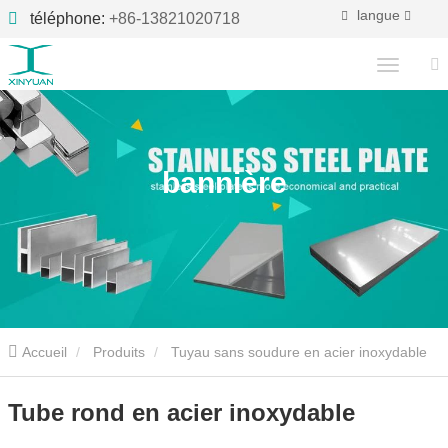
langue
téléphone:
+86-13821020718
bannière
Accueil
Produits
Tuyau sans soudure en acier inoxydable
Tube rond en acier inoxydable
Tube rond en acier inoxydable