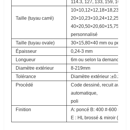
114.3, 127, 133, 159, 168, 
10×10,12×12,18×18,23× 38
Taille (tuyau carré)
20×10,23×10,24×12,25×13,
40×20,50×20,60×15,75×45,
personnalisé
Taille (tuyau ovale)
30×15,80×40 mm ou personn
Épaisseur
0,24-3 mm
Longueur
6m ou selon la demande du c
Diamètre extérieur
8-219mm
Tolérance
Diamètre extérieur :±0.2mm
Procédé
Code dessiné, recuit avec pro
automatique,
poli
Finition
A: poncé B: 400 #-600 # miro
E : HL brossé & miroir (deux 