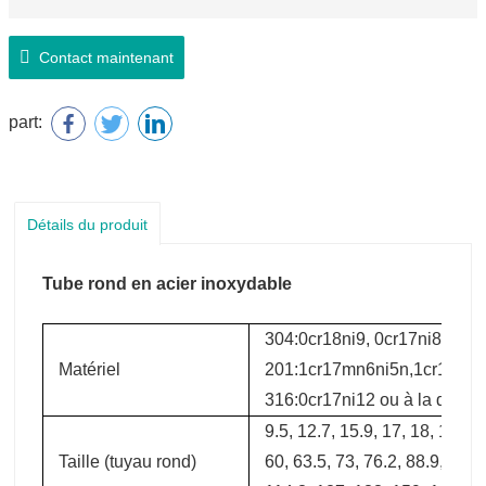
Contact maintenant
part:
Détails du produit
Tube rond en acier inoxydable
304:0cr18ni9, 0cr17ni8
Matériel
201:1cr17mn6ni5n,1cr13mn
316:0cr17ni12 ou à la deman
9.5, 12.7, 15.9, 17, 18, 19.1, 
Taille (tuyau rond)
60, 63.5, 73, 76.2, 88.9, 101.