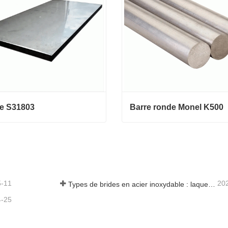
e S31803
Barre ronde Monel K500
e S31803
Barre ronde Monel K500
ct maintenant
Contact maintenant
5-11
20
Types de brides en acier inoxydable : laquelle vous convient le mieux ?
4-25