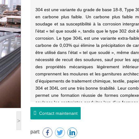
304 est une variante du grade de base 18-8, Type 3
en carbone plus faible. Un carbone plus faible m
soudage et sa susceptibilité à la corrosion intergr
l’état « tel que soudé », tandis que le type 302 doit
corrosion. Le type 304L est une variante extra-fai
carbone de 0,03% qui élimine la précipitation de c
être utilisé dans l’état « tel que soudé », même dan
nécessité de recuit des soudures, sauf pour les app
des propriétés mécaniques légèrement inférieur
comprennent les moulures et les garnitures architec
d’équipements de traitement chimique, textile, papie
304 et 304L ont une très bonne tirabilité. Leur combi
permet une formation réussie de formes complexe
soulager les contraintes produites lors d’un formage 
complètement ou recuites en relief dès que possible 
Contact maintenant
Notre société est un fournisseur de
produits en ac
>
acier, des tôles d’acier, des tuyaux carrés, etc.
technologie de production industrielle avancée. Nou
part:
inoxydable dans le monde entier à
bas prix et de bo