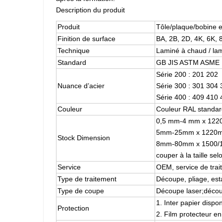
Description du produit
Produit
Tôle/plaque/bobine e
Finition de surface
BA, 2B, 2D, 4K, 6K, 
Technique
Laminé à chaud / lam
Standard
GB JIS ASTM ASME
Série 200 : 201 202
Nuance d’acier
Série 300 : 301 304
Série 400 : 409 410
Couleur
Couleur RAL standard:
0,5 mm-4 mm x 122
5mm-25mm x 1220m
Stock Dimension
8mm-80mm x 1500/
couper à la taille se
Service
OEM, service de trai
Type de traitement
Découpe, pliage, e
Type de coupe
Découpe laser;décou
1. Inter papier dispon
Protection
2. Film protecteur e