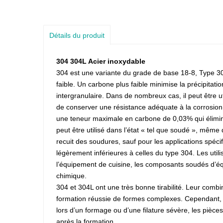
Détails du produit
304 304L Acier inoxydable
304 est une variante du grade de base 18-8, Type 3
faible. Un carbone plus faible minimise la précipitat
intergranulaire. Dans de nombreux cas, il peut être uti
de conserver une résistance adéquate à la corrosion
une teneur maximale en carbone de 0,03% qui élimin
peut être utilisé dans l’état « tel que soudé », même
recuit des soudures, sauf pour les applications spéc
légèrement inférieures à celles du type 304. Les util
l’équipement de cuisine, les composants soudés d’éq
chimique.
304 et 304L ont une très bonne tirabilité. Leur combin
formation réussie de formes complexes. Cependant, c
lors d’un formage ou d’une filature sévère, les pièce
après la formation.