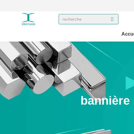
Accue
bannière