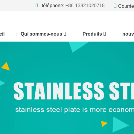
téléphone:
+86-13821020718
Courrie
il
Qui sommes-nous
Produits
nouv