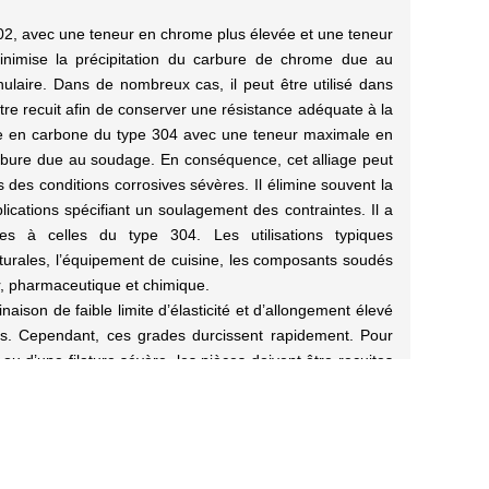
02, avec une teneur en chrome plus élevée et une teneur
inimise la précipitation du carbure de chrome due au
anulaire. Dans de nombreux cas, il peut être utilisé dans
 être recuit afin de conserver une résistance adéquate à la
ble en carbone du type 304 avec une teneur maximale en
arbure due au soudage. En conséquence, cet alliage peut
s des conditions corrosives sévères. Il élimine souvent la
lications spécifiant un soulagement des contraintes. Il a
es à celles du type 304. Les utilisations typiques
turales, l’équipement de cuisine, les composants soudés
r, pharmaceutique et chimique.
naison de faible limite d’élasticité et d’allongement élevé
s. Cependant, ces grades durcissent rapidement. Pour
ou d’une filature sévère, les pièces doivent être recuites
après la formation.
ier inoxydable
de haute qualité tels que des tuyaux en
 Notre savoir-faire est exquis et nous disposons d’une
s vendons différents types et normes de produits en acier
nne qualité.