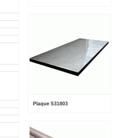
La Chine fabricant 0,3 mm 0,8 mm
1,25 mm 2 mm de fil d'acier galva
nisé
Contact maintenant
Plaque S31803
Plaque S31803