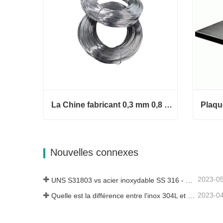
La Chine fabricant 0,3 mm 0,8 mm 1,25 mm 2 mm de fil d'acier galvanisé
Plaqu
La Chine fabricant 0,3 mm 0,8 mm
1,25 mm 2 mm de fil d'acier galva
Nouvelles connexes
nisé
Plaqu
Contact maintenant
Conta
2023-0
UNS S31803 vs acier inoxydable SS 316 - Quelle est la différence
2023-0
Quelle est la différence entre l'inox 304L et 316L ?