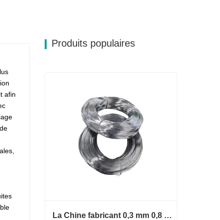
es différentes spécifications de l’acier, le prix variera en
ltation immédiate des prix.
Produits populaires
lus
sion
t afin
arfaite
ec
iage
 de
ales,
ites
ible
La Chine fabricant 0,3 mm 0,8 mm 1,25 mm 2 mm de fil d'acier galvanisé