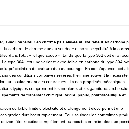
En raison des restrictions de puissance nationales et d
conséquence. Veuillez nous contacter pour une consu
Notre promesse :
1.Donnez le prix le plus compétitif:
1800$-2000$
2.ISO certifié excellent fabricant
3. Inspection par des tiers: SGS, CE, etc.
02, avec une teneur en chrome plus élevée et une teneur en carbone p
4. Inventaire suffisant, livraison rapide
ion du carbure de chrome due au soudage et sa susceptibilité à la corro
5. longue validité du prix
lisé dans l’état « tel que soudé », tandis que le type 302 doit être recui
6.Équipe de support après-vente professionnelle et p
. Le type 304L est une variante extra-faible en carbone du type 304 av
e la précipitation de carbure due au soudage. En conséquence, cet all
 dans des conditions corrosives sévères. Il élimine souvent la nécessité
ifiant un soulagement des contraintes. Il a des propriétés mécaniques
isations typiques comprennent les moulures et les garnitures architectur
uipements de traitement chimique, textile, papier, pharmaceutique et
aison de faible limite d’élasticité et d’allongement élevé permet une
es grades durcissent rapidement. Pour soulager les contraintes produ
s doivent être recuites complètement ou recuites en relief dès que poss