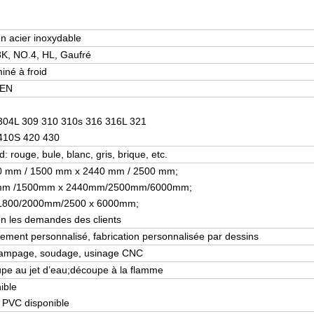
n acier inoxydable
8K, NO.4, HL, Gaufré
iné à froid
 EN
 304L 309 310 310s 316 316L 321
 410S 420 430
 rouge, bule, blanc, gris, brique, etc.
0 mm / 1500 mm x 2440 mm / 2500 mm;
m /1500mm x 2440mm/2500mm/6000mm;
1800/2000mm/2500 x 6000mm;
lon les demandes des clients
tement personnalisé, fabrication personnalisée par dessins
stampage, soudage, usinage CNC
pe au jet d’eau;découpe à la flamme
ible
n PVC disponible