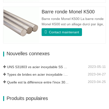
UNS S31803 est une combinaison de
stabilité mécanique fiable, de ductilité et
Barre ronde Monel K500
de bonnes propriétés de résistance à
Barre ronde Monel K500 La barre ronde
la…
Monel K500 est un alliage durci par âge,
dont la composition de base se compose
Contact maintenant
d'éléments comme le nickel et le cuivre.
Qui combine la résistance à la corrosion
de l'alliage 400 avec la résistance élevée,
la résistance à la fatigue et la résistance
Nouvelles connexes
à l'érosion…
2023-05-11
UNS S31803 vs acier inoxydable SS 316 - Quelle est la différence
2023-04-27
Types de brides en acier inoxydable : laquelle vous convient le mieux ?
2023-04-25
Quelle est la différence entre l'inox 304L et 316L ?
Produits populaires