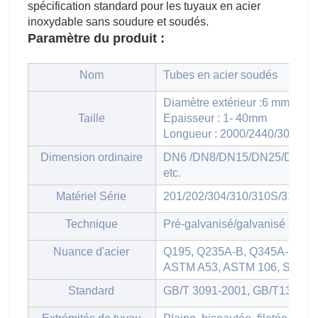
spécification standard pour les tuyaux en acier
inoxydable sans soudure et soudés.
Paramètre du produit :
Nom
Tubes en acier soudés
Diamètre extérieur :6 mm - 6
Taille
Epaisseur : 1- 40mm
Longueur : 2000/2440/3000/5
Dimension ordinaire
DN6 /DN8/DN15/DN25/DN32
etc.
Matériel Série
201/202/304/310/310S/316/31
Technique
Pré-galvanisé/galvanisé à chau
Nuance d'acier
Q195, Q235A-B, Q345A-E, 20
ASTM A53, ASTM 106, SS400, 
Standard
GB/T 3091-2001, GB/T13912-2