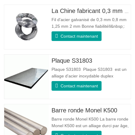
La Chine fabricant 0,3 mm 0,8 mm 1,25 mm 2 mm de fil d'acier galvanisé
Fil d'acier galvanisé de 0,3 mm 0,8 mm
1,25 mm 2 mm Bonne fiabilitéIl&nbsp;:
peut améliorer certains nœuds, bavures
Contact maintenant
et rouille sur le fil d'acier Bonne élasticité
: La ténacité de l'acier galvanisé est très
bonne, l'élasticité est très bonne, très
adaptée à la fabrication de ressorts
Plaque S31803
Plaque S31803 Plaque S31803 est un
alliage d'acier inoxydable duplex
standard de qualité duplex. Il a la
Contact maintenant
microstructure d'un rapport
austénite/ferrite égal. La feuille SA 240
UNS S31803 est une combinaison de
stabilité mécanique fiable, de ductilité et
Barre ronde Monel K500
de bonnes propriétés de résistance à la
Barre ronde Monel K500 La barre ronde
Monel K500 est un alliage durci par âge,
dont la composition de base se compose