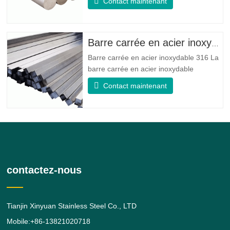
Contact maintenant
d'éléments comme le nickel et le cuivre.
Qui combine la résistance à la corrosion
de l'alliage 400 avec la résistance élevée,
la résistance à la fatigue et la résistance
Barre carrée en acier inoxydable 316
à l'érosion
Barre carrée en acier inoxydable 316 La
barre carrée en acier inoxydable
316/316L est une barre en alliage d'acier
Contact maintenant
inoxydable 316/316L de forme carrée.
donne au 316 de meilleures propriétés
globales de résistance à la corrosion que
le grade 304, en particulier une
résistance plus élevée dans les
contactez-nous
Tianjin Xinyuan Stainless Steel Co., LTD
Mobile:+86-13821020718