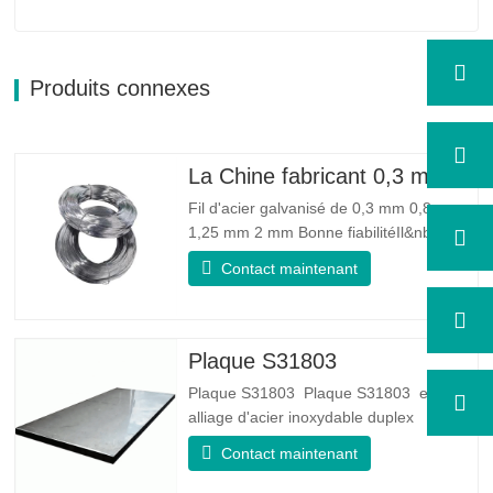
Produits connexes
La Chine fabricant 0,3 mm 0,8 mm 1,25 mm 2 mm de fil d'acier galvanisé
Fil d'acier galvanisé de 0,3 mm 0,8 mm
1,25 mm 2 mm Bonne fiabilitéIl&nbsp;:
peut améliorer certains nœuds, bavures
Contact maintenant
et rouille sur le fil d'acier Bonne élasticité
: La ténacité de l'acier galvanisé est très
bonne, l'élasticité est très bonne, très
adaptée à la fabrication de ressorts…
Plaque S31803
Plaque S31803 Plaque S31803 est un
alliage d'acier inoxydable duplex
standard de qualité duplex. Il a la
Contact maintenant
microstructure d'un rapport
austénite/ferrite égal. La feuille SA 240