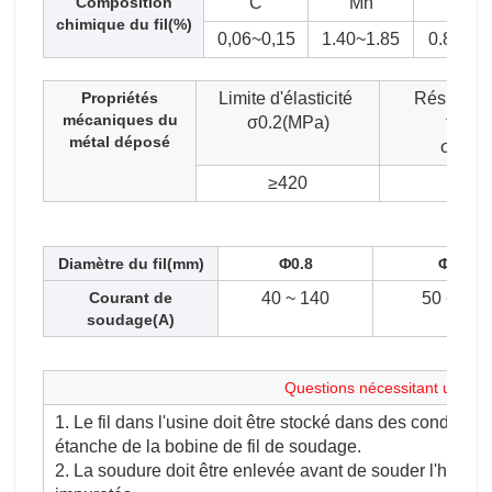
Composition
C
Mn
Et
chimique du fil(%)
0,06~0,15
1.40~1.85
0.80~1.
Propriétés
Limite d'élasticité
Résistanc
mécaniques du
σ0.2(MPa)
tracti
métal déposé
σb(MP
≥420
≥50
Diamètre du fil(mm)
Φ0.8
Φ1.0
Courant de
40 ~ 140
50 ~ 220
soudage(A)
Questions nécessitant une atte
1. Le fil dans l'usine doit être stocké dans des conditio
étanche de la bobine de fil de soudage.
2. La soudure doit être enlevée avant de souder l'huile de 