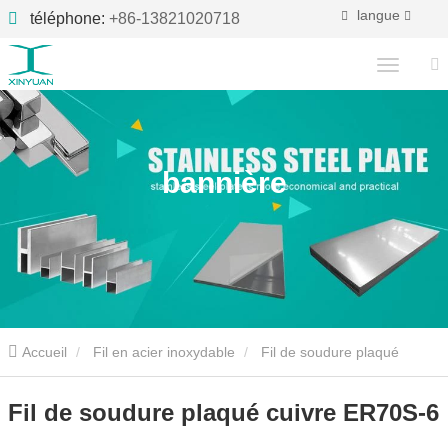
langue
téléphone:
+86-13821020718
bannière
Accueil
Fil en acier inoxydable
Fil de soudure plaqué
cuivre ER70S-6
Fil de soudure plaqué cuivre ER70S-6