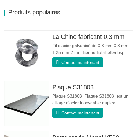
Produits populaires
La Chine fabricant 0,3 mm 0,8 mm 1,25 mm 2 mm de fil d'acier galvanisé
Fil d'acier galvanisé de 0,3 mm 0,8 mm
1,25 mm 2 mm Bonne fiabilitéIl&nbsp;:
peut améliorer certains nœuds, bavures
Contact maintenant
et rouille sur le fil d'acier Bonne élasticité
: La ténacité de l'acier galvanisé est très
bonne, l'élasticité est très bonne, très
adaptée à la fabrication de ressorts
Plaque S31803
Plaque S31803 Plaque S31803 est un
alliage d'acier inoxydable duplex
standard de qualité duplex. Il a la
Contact maintenant
microstructure d'un rapport
austénite/ferrite égal. La feuille SA 240
UNS S31803 est une combinaison de
stabilité mécanique fiable, de ductilité et