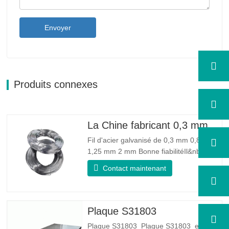
Envoyer
Produits connexes
La Chine fabricant 0,3 mm 0,8 mm 1,25 mm 2 mm de fil d'acier galvanisé
Fil d'acier galvanisé de 0,3 mm 0,8 mm
1,25 mm 2 mm Bonne fiabilitéIl&nbsp;:
peut améliorer certains nœuds, bavures
Contact maintenant
et rouille sur le fil d'acier Bonne élasticité
: La ténacité de l'acier galvanisé est très
bonne, l'élasticité est très bonne, très
adaptée à la fabrication de ressorts…
Plaque S31803
Plaque S31803 Plaque S31803 est un