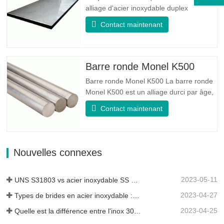
alliage d'acier inoxydable duplex
standard de qualité duplex. Il a la
Contact maintenant
microstructure d'un rapport
austénite/ferrite égal. La feuille SA 240
UNS S31803 est une combinaison de
stabilité mécanique fiable, de ductilité et
Barre ronde Monel K500
de bonnes propriétés de résistance à
Barre ronde Monel K500 La barre ronde
la…
Monel K500 est un alliage durci par âge,
dont la composition de base se compose
Contact maintenant
d'éléments comme le nickel et le cuivre.
Qui combine la résistance à la corrosion
de l'alliage 400 avec la résistance élevée,
la résistance à la fatigue et la résistance
Nouvelles connexes
à l'érosion…
2023-05-11
UNS S31803 vs acier inoxydable SS 316 - Quelle est la différence
2023-04-27
Types de brides en acier inoxydable : laquelle vous convient le mieux ?
2023-04-25
Quelle est la différence entre l'inox 304L et 316L ?