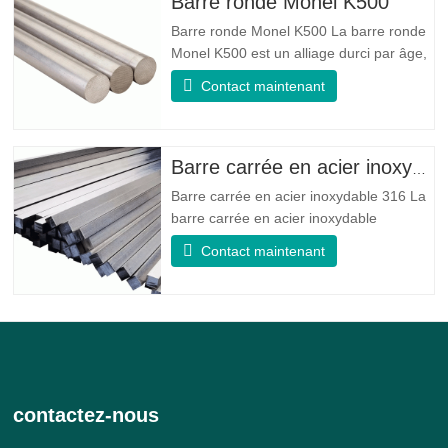
Barre ronde Monel K500
de bonnes propriétés de résistance à la
Barre ronde Monel K500 La barre ronde
Monel K500 est un alliage durci par âge,
dont la composition de base se compose
Contact maintenant
d'éléments comme le nickel et le cuivre.
Qui combine la résistance à la corrosion
de l'alliage 400 avec la résistance élevée,
la résistance à la fatigue et la résistance
Barre carrée en acier inoxydable 316
à l'érosion
Barre carrée en acier inoxydable 316 La
barre carrée en acier inoxydable
316/316L est une barre en alliage d'acier
Contact maintenant
inoxydable 316/316L de forme carrée.
donne au 316 de meilleures propriétés
globales de résistance à la corrosion que
le grade 304, en particulier une
résistance plus élevée dans les
contactez-nous