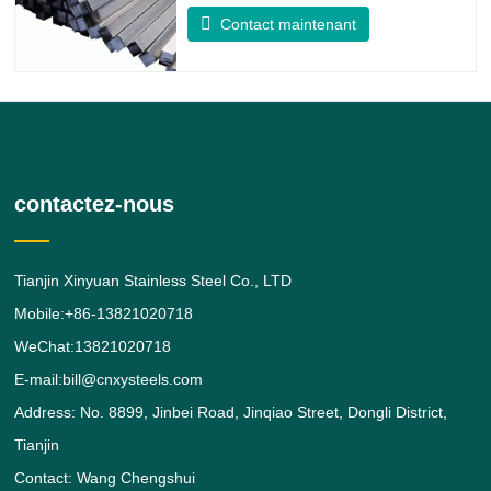
316/316L est une barre en alliage d'acier
Contact maintenant
inoxydable 316/316L de forme carrée.
donne au 316 de meilleures propriétés
globales de résistance à la corrosion que
le grade 304, en particulier une
résistance plus élevée dans les
contactez-nous
Tianjin Xinyuan Stainless Steel Co., LTD
Mobile:+86-13821020718
WeChat:13821020718
E-mail:bill@cnxysteels.com
Address: No. 8899, Jinbei Road, Jinqiao Street, Dongli District,
Tianjin
Contact: Wang Chengshui