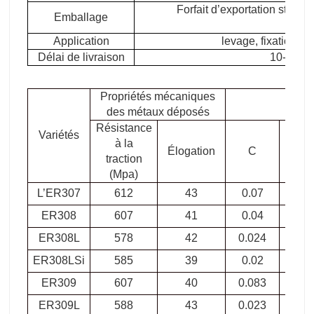
Forfait d’exportation standa
Emballage
Application
levage, fixation, t
Délai de livraison
10-15 jo
Propriétés mécaniques
des métaux déposés
Résistance
Variétés
à la
Élogation
C
Ou
traction
(Mpa)
L’ER307
612
43
0.07
0.4
ER308
607
41
0.04
0.3
ER308L
578
42
0.024
0.4
ER308LSi
585
39
0.02
0.
ER309
607
40
0.083
0.4
ER309L
588
43
0.023
0.3