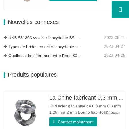
Qui combine la résistance à la corrosion
de l'alliage 400 avec la résistance élevée,
la résistance à la fatigue et la résistance
Nouvelles connexes
à l'érosion…
2023-05-11
UNS S31803 vs acier inoxydable SS 316 - Quelle est la différence
2023-04-27
Types de brides en acier inoxydable : laquelle vous convient le mieux ?
2023-04-25
Quelle est la différence entre l'inox 304L et 316L ?
Produits populaires
La Chine fabricant 0,3 mm 0,8 mm 1,25 mm 2 mm de fil d'acier galvanisé
Fil d'acier galvanisé de 0,3 mm 0,8 mm
1,25 mm 2 mm Bonne fiabilitéIl&nbsp;:
peut améliorer certains nœuds, bavures
Contact maintenant
et rouille sur le fil d'acier Bonne élasticité