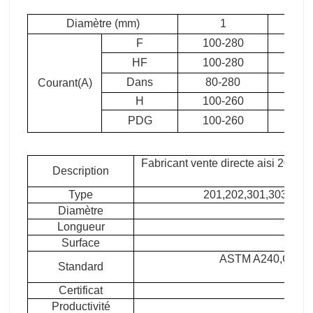
Diamètre (mm)
1
1
F
100-280
100
HF
100-280
120
Dans
80-280
120
Courant(A)
H
100-260
120
PDG
100-260
200
Fabricant vente directe aisi 201 
Description
Type
201,202,301,303,304
Diamètre
Longueur
Surface
lumi
ASTM A240,GB/T3
Standard
Certificat
S
Productivité
2