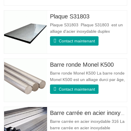
: La ténacité de l'acier galvanisé est très
bonne, l'élasticité est très bonne, très
adaptée à la fabrication de ressorts
Plaque S31803
Plaque S31803 Plaque S31803 est un
alliage d'acier inoxydable duplex
standard de qualité duplex. Il a la
Contact maintenant
microstructure d'un rapport
austénite/ferrite égal. La feuille SA 240
UNS S31803 est une combinaison de
stabilité mécanique fiable, de ductilité et
Barre ronde Monel K500
de bonnes propriétés de résistance à la
Barre ronde Monel K500 La barre ronde
Monel K500 est un alliage durci par âge,
dont la composition de base se compose
Contact maintenant
d'éléments comme le nickel et le cuivre.
Qui combine la résistance à la corrosion
de l'alliage 400 avec la résistance élevée,
la résistance à la fatigue et la résistance
Barre carrée en acier inoxydable 316
à l'érosion
Barre carrée en acier inoxydable 316 La
barre carrée en acier inoxydable