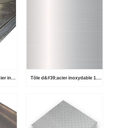
Acier inoxydable 304 Feuilles
Contact maintenant
RS PRO 304S15 Tôle d’acier inoxydable
Tôle d&#39;acier inoxydable 1.4410
er inox
Tôle d&#39;acier inoxydable 1.44
10
Contact maintenant