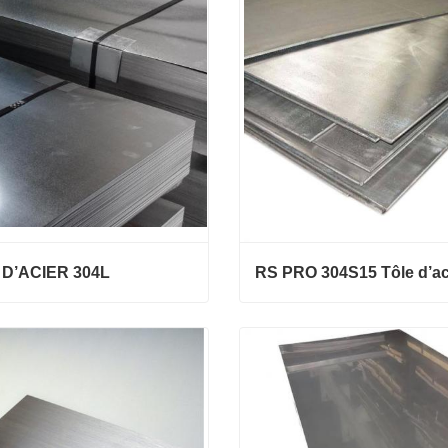
&#39;acier inoxydable 253
plaque en acier inoxydable
ct maintenant
Contact maintenant
 D’ACIER 304L
RS PRO 304S15 Tôle d’aci
D’ACIER 304L
ydable
ct maintenant
Contact maintenant