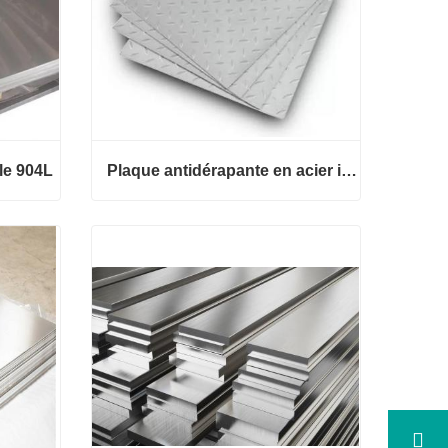
le 904L
Plaque antidérapante en acier inoxydable
Plaque antidérapante en acier ino
e 904L
xydable
Contact maintenant