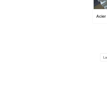
Acier i
té de 
nstruc
Conta
La