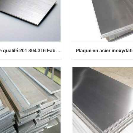
Bonne qualité 201 304 316 Fabricant de plaques en acier inoxydable en Chine
Plaque en acier inoxydab
qualité 201 304 316 Fabric
 plaques en acier inoxydabl
hine
Plaque en acier inoxydabl
ct maintenant
Contact maintenant