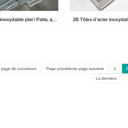
Acier inoxydable plat / Patta, qualité de matériau: Ss 304, pour la construction
noxydable plat / Patta, quali
matériau: Ss 304, pour la co
2B Tôles d’acier inoxydab
tion
E
ct maintenant
Contact maintenant
 page de couverture
Page précédente page suivante
1
2
La dernière