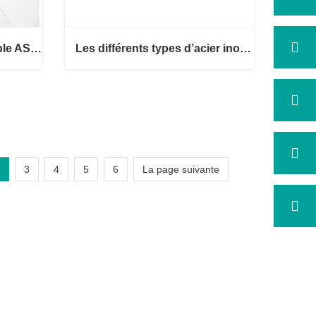
2B Tôles d’acier inoxydable ASME
Les différents types d’acier inoxydable
le ASM
Les différents types d’acier inoxyd
able
Contact maintenant
3
4
5
6
La page suivante