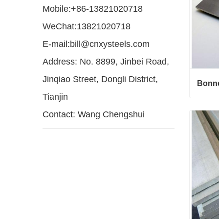
Mobile:+86-13821020718
WeChat:13821020718
E-mail:bill@cnxysteels.com
Address: No. 8899, Jinbei Road,
Jinqiao Street, Dongli District,
Tianjin
Bonne 
Contact: Wang Chengshui
ant de
e en C
Conta