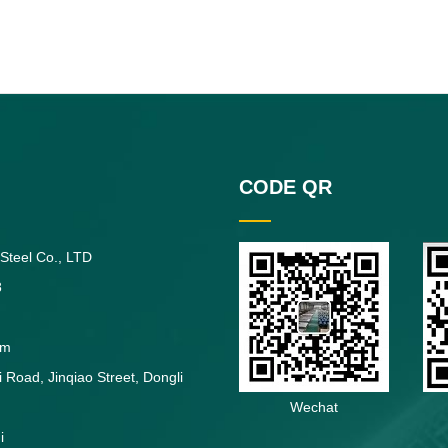
CODE QR
 Steel Co., LTD
8
om
 Road, Jinqiao Street, Dongli
Wechat
i